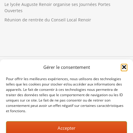
Le lycée Auguste Renoir organise ses Journées Portes
Ouvertes
Réunion de rentrée du Conseil Local Renoir
Gérer le consentement
Pour offrir les meilleures expériences, nous utilisons des technologies
telles que les cookies pour stocker et/ou accéder aux informations des
appareils. Le fait de consentir à ces technologies nous permettra de
traiter des données telles que le comportement de navigation ou les ID
uniques sur ce site. Le fait de ne pas consentir ou de retirer son
consentement peut avoir un effet négatif sur certaines caractéristiques
et fonctions.
14 rue d'Astorg - 75008 Paris
fcpe75@fcpe75.org
Accepter
01 42 65 05 98