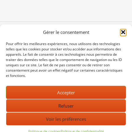
Gérer le consentement
Pour offrir les meilleures expériences, nous utilisons des technologies
telles que les cookies pour stocker et/ou accéder aux informations des
appareils. Le fait de consentir à ces technologies nous permettra de
traiter des données telles que le comportement de navigation ou les ID
uniques sur ce site. Le fait de ne pas consentir ou de retirer son
consentement peut avoir un effet négatif sur certaines caractéristiques
et fonctions.
14 rue d'Astorg - 75008 Paris
fcpe75@fcpe75.org
Accepter
01 42 65 05 98
Refuser
Voir les préférences
Nous contacter
Mentions légales
Politique de cookies (UE)
FCPE Nationale
Politique de cookies
Politique de confidentialité