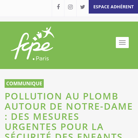
ESPACE ADHÉRENT
Toggle
naviga
Aller
au
COMMUNIQUE
contenu
POLLUTION AU PLOMB
AUTOUR DE NOTRE-DAME
: DES MESURES
URGENTES POUR LA
SÉCURITÉ DES ENFANTS