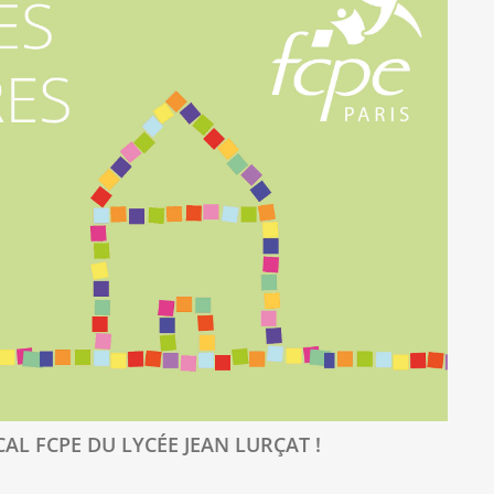
AL FCPE DU LYCÉE JEAN LURÇAT !