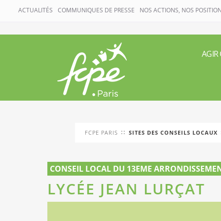
ACTUALITÉS
COMMUNIQUES DE PRESSE
NOS ACTIONS, NOS POSITIO
Aller
AGIR
au
contenu
FCPE PARIS
SITES DES CONSEILS LOCAUX
CONSEIL LOCAL DU 13EME ARRONDISSEME
LYCÉE JEAN LURÇAT